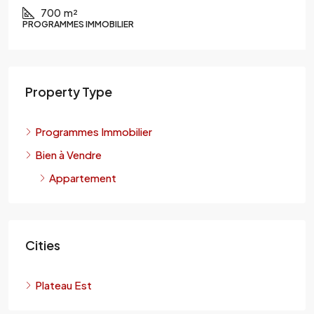
500
m²
MMOBILIER
PROGRAMMES IMMO
Property Type
Programmes Immobilier
Bien à Vendre
Appartement
Cities
Plateau Est