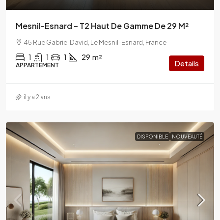
Mesnil-Esnard – T2 Haut De Gamme De 29 M²
45 Rue Gabriel David, Le Mesnil-Esnard, France
1
1
1
29
m²
Details
APPARTEMENT
il y a 2 ans
DISPONIBLE
NOUVEAUTÉ