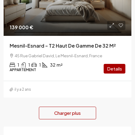
139 000 €
Mesnil-Esnard – T2 Haut De Gamme De 32 M²
45 Rue Gabriel David, Le Mesnil-Esnard, France
1
1
1
32
m²
Details
APPARTEMENT
il y a 2 ans
Charger plus