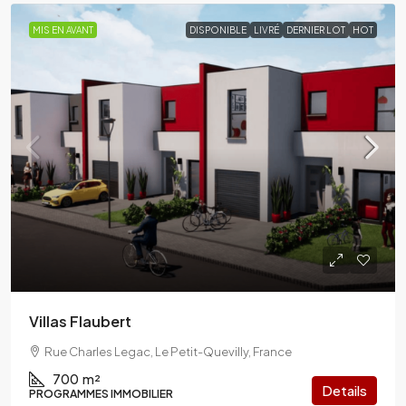
MIS EN AVANT
DISPONIBLE
LIVRÉ
DERNIER LOT
HOT
Villas Flaubert
Rue Charles Legac, Le Petit-Quevilly, France
700
m²
Details
PROGRAMMES IMMOBILIER